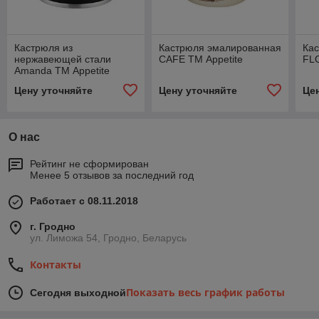
Кастрюля из
Кастрюля эмалированная
Ка
нержавеющей стали
CAFE ТМ Appetite
FL
Amanda ТМ Appetite
Цену уточняйте
Цену уточняйте
Це
О нас
Рейтинг не сформирован
Менее 5 отзывов за последний год
Работает с 08.11.2018
г. Гродно
ул. Лиможа 54, Гродно, Беларусь
Контакты
Показать весь график работы
Сегодня выходной