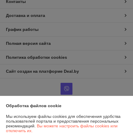
Контакты
Доставка и оплата
График работы
Полная версия сайта
Политика обработки cookies
Сайт создан на платформе Deal.by
Обработка файлов cookie
Информация для покупателя
Мы используем файлы cookies для обеспечения удобства
Юридическое лицо:
Общество с ограниченной ответственностью
пользователей портала и предоставления персональных
«КулинарБел»
рекомендаций.
Вы можете настроить файлы cookies или
230021 РБ, г. Гродно, ул. Лиможа 54
отключить их.