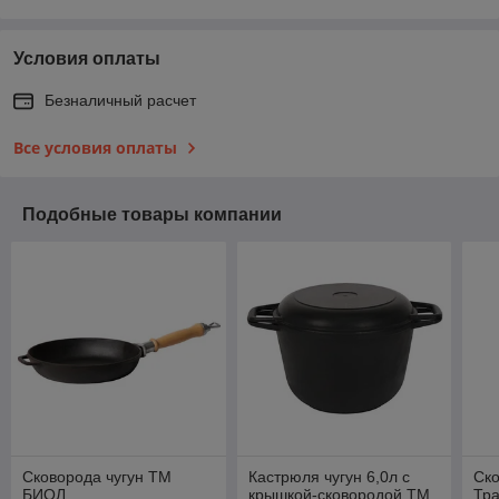
Условия оплаты
Безналичный расчет
Все условия оплаты
Подобные товары компании
Сковорода чугун ТМ
Кастрюля чугун 6,0л с
Ск
БИОЛ
крышкой-сковородой ТМ
Тр