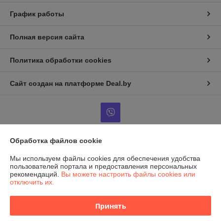
График работы
Полная версия сайта
Политика обработки cookies
Сайт создан на платформе Deal.by
Обработка файлов cookie
Информация для покупателя
Мы используем файлы cookies для обеспечения удобства
Юридическое лицо:
Общество с ограниченной ответственностью
пользователей портала и предоставления персональных
«КулинарБел»
рекомендаций.
Вы можете настроить файлы cookies или
230021 РБ, г. Гродно, ул. Лиможа 54
отключить их.
Регистрационный номер ЕГР: 591046442
Принять
УНП: 591046442