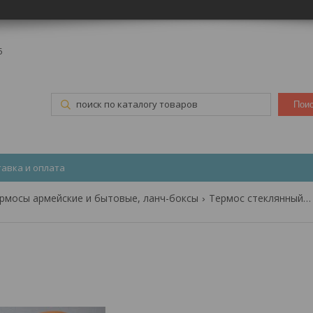
5
Пои
тавка и оплата
рмосы армейские и бытовые, ланч-боксы
Термос стеклянный 1 л mimi