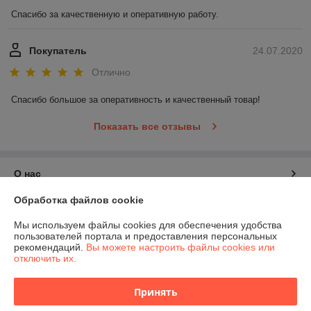
Спасибо за качественную и оперативную работу.
Покупатель
24.07.2020
Отлично
Спасибо большое за оперативность и качественный товар!
Показать все отзывы
О нас
Обработка файлов cookie
Контакты
Мы используем файлы cookies для обеспечения удобства
пользователей портала и предоставления персональных
Доставка и оплата
рекомендаций.
Вы можете настроить файлы cookies или
отключить их.
График работы
Принять
Полная версия сайта