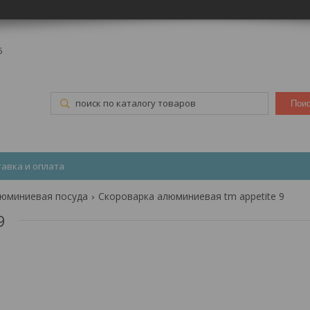
5
Пои
тавка и оплата
юминиевая посуда
Скороварка алюминиевая tm appetite 9
9