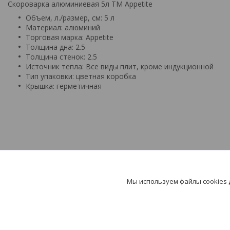
Скороварка алюминиевая 5л TM Appetite
Объем, л./размер, см: 5 л
Материал: алюминий
Торговая марка: Appetite
Толщина дна: 2.5
Толщина стенок: 2.5
Источник тепла: Все виды плит, кроме индукционной
Тип упаковки: цветная коробка
Крышка: герметичная
Мы используем файлы cookies