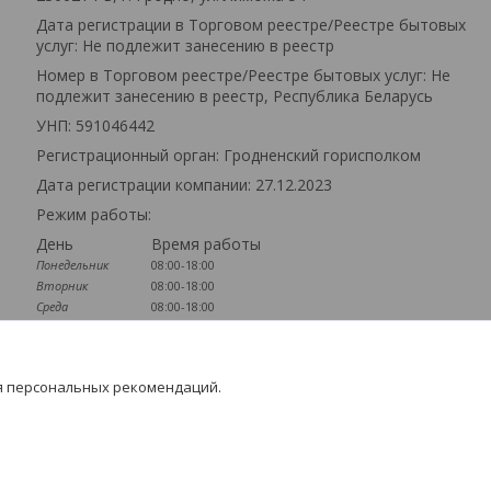
Дата регистрации в Торговом реестре/Реестре бытовых
услуг: Не подлежит занесению в реестр
Номер в Торговом реестре/Реестре бытовых услуг: Не
подлежит занесению в реестр, Республика Беларусь
УНП: 591046442
Регистрационный орган: Гродненский горисполком
Дата регистрации компании: 27.12.2023
Режим работы:
День
Время работы
Понедельник
08:00-18:00
Вторник
08:00-18:00
Среда
08:00-18:00
Четверг
08:00-18:00
Пятница
08:00-18:00
Суббота
Выходной
я персональных рекомендаций.
Воскресенье
Выходной