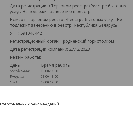
Дата регистрации в Торговом реестре/Реестре бытовых
услуг: Не подлежит занесению в реестр
Номер в Торговом реестре/Реестре бытовых услуг: Не
подлежит занесению в реестр, Республика Беларусь
УНП: 591046442
Регистрационный орган: Гродненский горисполком
Дата регистрации компании: 27.12.2023
Режим работы:
День
Время работы
Понедельник
08:00-18:00
Вторник
08:00-18:00
Среда
08:00-18:00
Четверг
08:00-18:00
Пятница
08:00-18:00
Суббота
Выходной
я персональных рекомендаций.
Воскресенье
Выходной