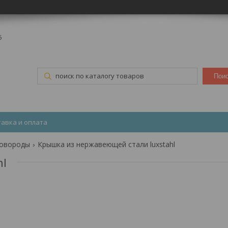
5
Пои
тавка и оплата
овороды
Крышка из нержавеющей стали luxstahl
hl