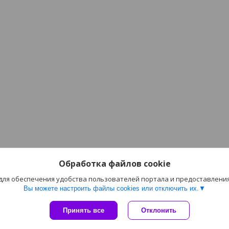
Обработка файлов cookie
 для обеспечения удобства пользователей портала и предоставлени
Вы можете настроить файлы cookies или отключить их.
Сайт создан на платформе Deal.by
Принять все
Отклонить
Политика обработки файлов cookies
ОПТОВАЯ ТОРГОВЛЯ |
Пожаловаться на контент