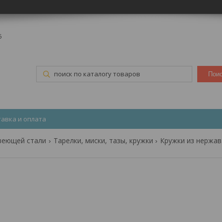
5
Пои
тавка и оплата
веющей стали
Тарелки, миски, тазы, кружки
К